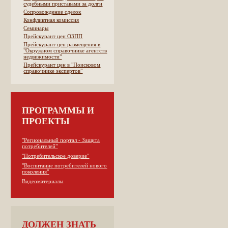
судебными приставами за долги
Сопровождение сделок
Конфликтная комиссия
Семинары
Прейскурант цен ОЗПП
Прейскурант цен размещения в
"Окружном справочнике агентств
недвижимости"
Прейскурант цен в "Поисковом
справочнике экспертов"
ПРОГРАММЫ И
ПРОЕКТЫ
"Региональный портал - Защита
потребителей"
"Потребительское доверие"
"Воспитание потребителей нового
поколения"
Видеоматериалы
ДОЛЖЕН ЗНАТЬ